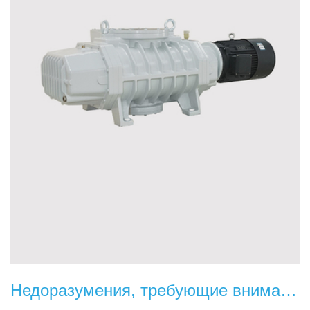
Недоразумения, требующие внимания при использовании насосов Рутса