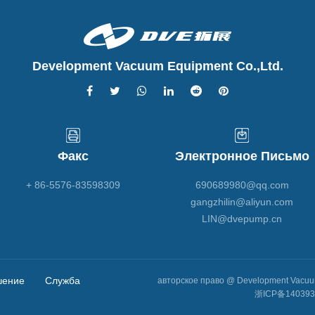
Development Vacuum Equipment Co.,Ltd.
Факс
Электронное Письмо
+ 86-5576-83598309
690689980@qq.com
gangzhilin@aliyun.com
LIN@dvepump.cn
шение
Служба
авторское право @ Development Vacuu
浙ICP备14039