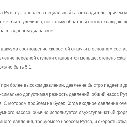
а Рутса установлен специальный газоохладитель, причем
ожет быть увеличен, поскольку обратный поток охлаждающе
ра в заданном диапазоне.
 вакуума соотношение скоростей откачки в основном состав
вление передней ступени становится меньше, степень сжа
олжно быть 5:1.
ся при более высоком давлении, давление быстро падает и д
ксимально допустимая разность давлений, общий насос Рут
я. С мотором проблем не будет. Когда входное давление оче
умного насоса, обычно используется двухступенчатый фор
много давления, требуемого насосом Рутса, и скорость отк