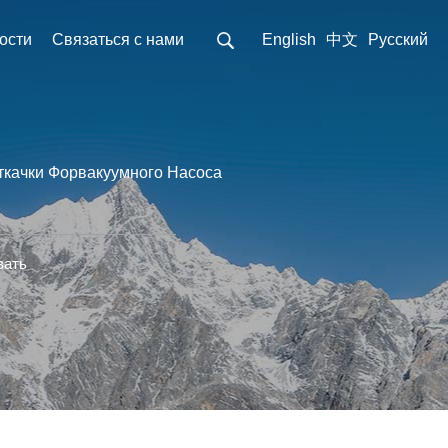
ости
Связаться с нами
English
中文
Pусский
ткачки Форвакуумного Насоса
вать