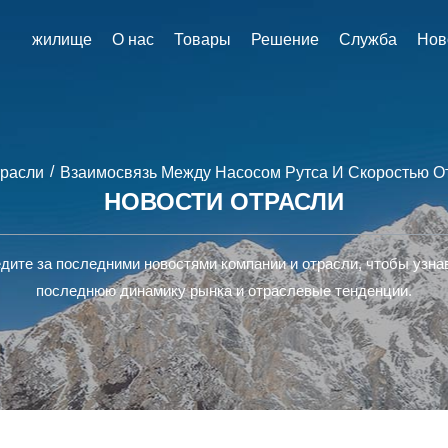
жилище
О нас
Товары
Решение
Служба
Нов
/
трасли
Взаимосвязь Между Насосом Рутса И Скоростью О
НОВОСТИ ОТРАСЛИ
дите за последними новостями компании и отрасли, чтобы узна
последнюю динамику рынка и отраслевые тенденции.