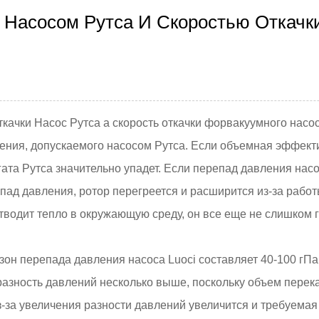
 Насосом Рутса И Скоростью Откачк
ткачки
Насос Рутса
а скорость откачки форвакуумного насос
ения, допускаемого насосом Рутса. Если объемная эффект
егата Рутса значительно упадет. Если перепад давления на
д давления, ротор перегреется и расширится из-за работы 
отводит тепло в окружающую среду, он все еще не слишком 
н перепада давления насоса Luoci составляет 40-100 гПа
разность давлений несколько выше, поскольку объем перека
-за увеличения разности давлений увеличится и требуемая