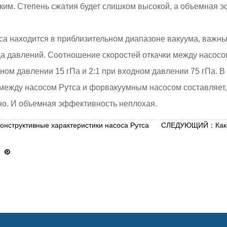
ким. Степень сжатия будет слишком высокой, а объемная э
оса находится в приблизительном диапазоне вакуума, важн
а давлений. Соотношение скоростей откачки между насос
дном давлении 15 гПа и 2:1 при входном давлении 75 гПа. В
 между насосом Рутса и форвакуумным насосом составляет,
но. И объемная эффективность неплохая.
структивные характеристики насоса Рутса
СЛЕДУЮЩИЙ：Как бо