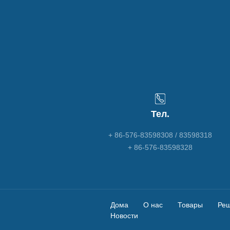
Тел.
+ 86-576-83598308 / 83598318
+ 86-576-83598328
Дома
О нас
Товары
Ре
Новости