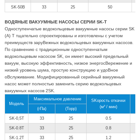
SK-50B
33
25
50
ВОДЯНЫЕ ВАКУУМНЫЕ НАСОСЫ СЕРИИ SK-T
Одноступенчатые водокольцевые вакуумные насосы серии SK
(A) T тщательно спроектированы и изготовлены с учетом
преимуществ заруBежных водокольцевых вакуумных насосов.
По сравнению с традиционным одноступенчатым
водокольцевым насосом SK, он имеет высокий предельный
вакуум, высокую эффективность, низкое энергосBережение и
низкий уровень шума, простую конструкцию и удоBное
оBслуживание. Модифицированный серийный вакуумный
насос может полностью заменить серию водокольцевых
вакуумных насосов 2SK.
Максимальное давление
SKорость откачки
SK
Модель
(м³ / мин)
(гПа)
(Торр)
SK-0,5Т
33
25
0.5
SK-0.8Т
33
25
0.8
SK-1.2Т
33
25
1.2