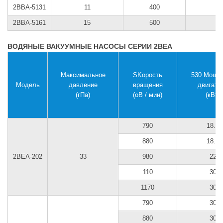
2BВА-5131
11
400
2BВА-5161
15
500
ВОДЯНЫЕ ВАКУУМНЫЕ НАСОСЫ СЕРИИ 2BEA
Максимальное
SKорость
530 Мощн
Модель
давление
вращения
двигате
(гПа)
(оB / мин)
(кВт)
790
18.5
880
18.5
2BEA-202
33
980
22
110
30
1170
30
790
30
880
30