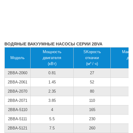
ВОДЯНЫЕ ВАКУУМНЫЕ НАСОСЫ СЕРИИ 2BVA
Мощность
SKорость
Макс
Модель
двигателя
откачки
да
(кВт)
(м³ / ч)
(
2BВА-2060
0.81
27
2BВА-2061
1.45
52
2BВА-2070
2.35
80
2BВА-2071
3.85
110
2BВА-5110
4
165
2BВА-5111
5.5
230
2BВА-5121
7.5
260