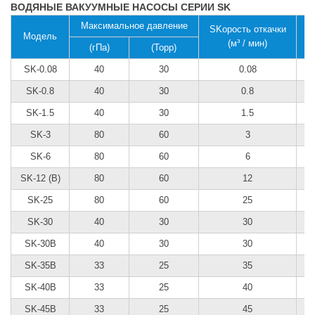
ВОДЯНЫЕ ВАКУУМНЫЕ НАСОСЫ СЕРИИ SK
Максимальное давление
SKорость откачки
S
Модель
(м³ / мин)
(гПа)
(Торр)
SK-0.08
40
30
0.08
SK-0.8
40
30
0.8
SK-1.5
40
30
1.5
SK-3
80
60
3
SK-6
80
60
6
SK-12 (B)
80
60
12
SK-25
80
60
25
SK-30
40
30
30
SK-30B
40
30
30
SK-35B
33
25
35
SK-40B
33
25
40
SK-45B
33
25
45