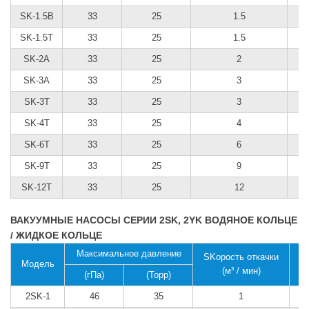
SK-1.5B
33
25
1.5
SK-1.5Т
33
25
1.5
SK-2А
33
25
2
SK-3А
33
25
3
SK-3Т
33
25
3
SK-4Т
33
25
4
SK-6Т
33
25
6
SK-9Т
33
25
9
SK-12Т
33
25
12
ВАКУУМНЫЕ НАСОСЫ СЕРИИ 2SK, 2YK ВОДЯНОЕ КОЛЬЦЕ
/ ЖИДКОЕ КОЛЬЦЕ
Максимальное давление
SKорость откачки
S
Модель
(м³ / мин)
(гПа)
(Торр)
2SK-1
46
35
1