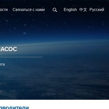
ости
Связаться с нами
English
中文
Pусский
НАСОС
ота
зводители