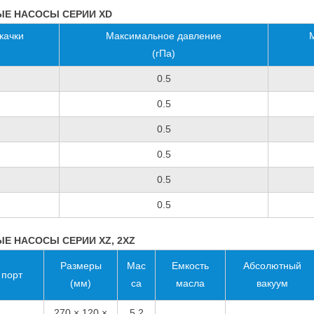
НЫЕ НАСОСЫ СЕРИИ XD
качки
Максимальное давление
(гПа)
0.5
0.5
0.5
0.5
0.5
0.5
ЫЕ НАСОСЫ СЕРИИ XZ, 2XZ
Размеры
Мас
Емкость
Абсолютный
 порт
(мм)
са
масла
вакуум
270 × 120 ×
5,2