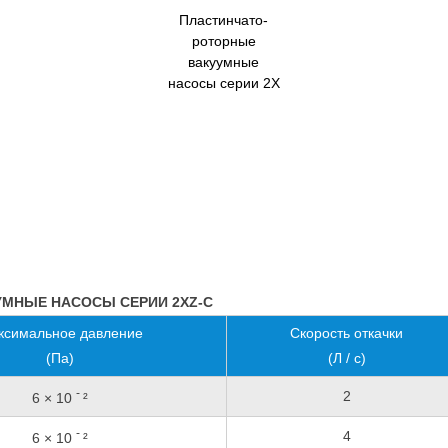
Пластинчато-
роторные
вакуумные
насосы серии 2X
МНЫЕ НАСОСЫ СЕРИИ 2XZ-C
ксимальное давление
Скорость откачки
(Па)
(Л / с)
-
2
6 × 10
²
-
4
6 × 10
²