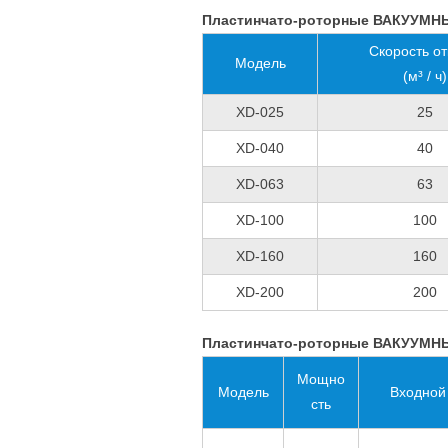
Пластинчато-роторные ВАКУУМ
Скорость от
Модель
(м³ / ч)
XD-025
25
XD-040
40
XD-063
63
XD-100
100
XD-160
160
XD-200
200
Пластинчато-роторные ВАКУУМН
Мощно
Модель
Входной
сть