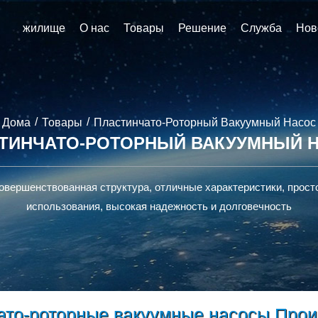
жилище
О нас
Товары
Решение
Служба
Нов
/
/
Дома
Товары
Пластинчато-Роторный Вакуумный Насос
ТИНЧАТО-РОТОРНЫЙ ВАКУУМНЫЙ 
овершенствованная структура, отличные характеристики, прост
использования, высокая надежность и долговечность
ато-роторные вакуумные насосы Прои