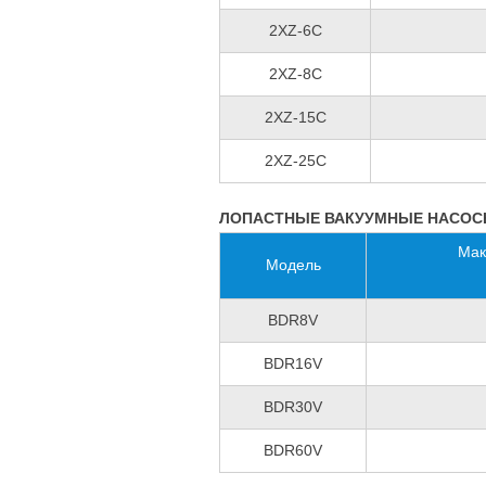
2XZ-6C
2XZ-8C
2XZ-15C
2XZ-25C
ЛОПАСТНЫЕ ВАКУУМНЫЕ НАСОСЫ
Мак
Модель
BDR8V
BDR16V
BDR30V
BDR60V