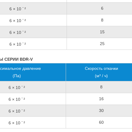
-
6
6 × 10
²
-
8
6 × 10
²
-
15
6 × 10
²
-
25
6 × 10
²
 СЕРИИ BDR-V
симальное давление
Скорость откачки
(Па)
(м³ / ч)
-
8
6 × 10
²
-
16
6 × 10
²
-
30
6 × 10
²
-
60
6 × 10
²