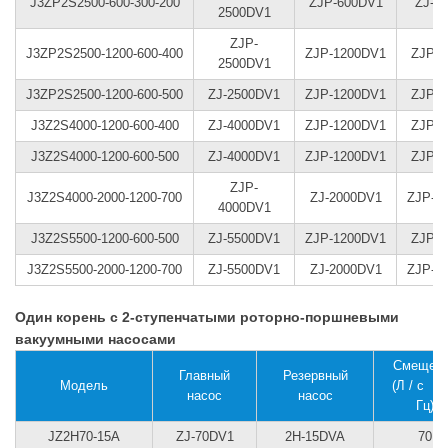
J3ZP2S2500-600-300-200
ZJP-600DV1
ZJ-3
2500DV1
ZJP-
J3ZP2S2500-1200-600-400
ZJP-1200DV1
ZJP-6
2500DV1
J3ZP2S2500-1200-600-500
ZJ-2500DV1
ZJP-1200DV1
ZJP-6
J3Z2S4000-1200-600-400
ZJ-4000DV1
ZJP-1200DV1
ZJP-6
J3Z2S4000-1200-600-500
ZJ-4000DV1
ZJP-1200DV1
ZJP-6
ZJP-
J3Z2S4000-2000-1200-700
ZJ-2000DV1
ZJP-1
4000DV1
J3Z2S5500-1200-600-500
ZJ-5500DV1
ZJP-1200DV1
ZJP-6
J3Z2S5500-2000-1200-700
ZJ-5500DV1
ZJ-2000DV1
ZJP-1
Один корень с 2-ступенчатыми роторно-поршневыми
вакуумными насосами
Смещен
Главный
Резервный
Модель
(Л / с ， 
насос
насос
Гц)
JZ2H70-15A
ZJ-70DV1
2H-15DVA
70