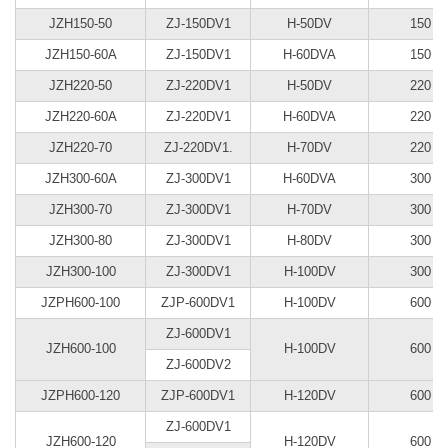
JZH150-50
ZJ-150DV1
H-50DV
150
JZH150-60А
ZJ-150DV1
H-60DVA
150
JZH220-50
ZJ-220DV1
H-50DV
220
JZH220-60A
ZJ-220DV1
H-60DVA
220
JZH220-70
ZJ-220DV1.
H-70DV
220
JZH300-60A
ZJ-300DV1
H-60DVA
300
JZH300-70
ZJ-300DV1
H-70DV
300
JZH300-80
ZJ-300DV1
H-80DV
300
JZH300-100
ZJ-300DV1
H-100DV
300
JZPH600-100
ZJP-600DV1
H-100DV
600
ZJ-600DV1
JZH600-100
H-100DV
600
ZJ-600DV2
JZPH600-120
ZJP-600DV1
H-120DV
600
ZJ-600DV1
JZH600-120
H-120DV
600