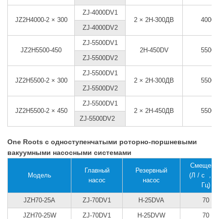
ZJ-4000DV1
JZ2H4000-2 × 300
2 × 2Н-300ДВ
4000
ZJ-4000DV2
ZJ-5500DV1
JZ2H5500-450
2H-450DV
5500
ZJ-5500DV2
ZJ-5500DV1
JZ2H5500-2 × 300
2 × 2Н-300ДВ
5500
ZJ-5500DV2
ZJ-5500DV1
JZ2H5500-2 × 450
2 × 2Н-450ДВ
5500
ZJ-5500DV2
One Roots с одноступенчатыми роторно-поршневыми
вакуумными насосными системами
Смещени
Главный
Резервный
Модель
(Л / с ， 5
насос
насос
Гц)
JZH70-25А
ZJ-70DV1
H-25DVA
70
JZH70-25W
ZJ-70DV1
H-25DVW
70