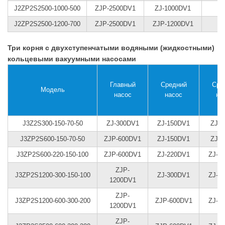
J2ZP2S2500-1000-500
ZJP-2500DV1
ZJ-1000DV1
J2ZP2S2500-1200-700
ZJP-2500DV1
ZJP-1200DV1
Три корня с двухступенчатыми водяными (жидкостными)
кольцевыми вакуумными насосами
Главный
Средний
Сре
Модель
насос
насос
на
J3Z2S300-150-70-50
ZJ-300DV1
ZJ-150DV1
ZJ-7
J3ZP2S600-150-70-50
ZJP-600DV1
ZJ-150DV1
ZJ-7
J3ZP2S600-220-150-100
ZJP-600DV1
ZJ-220DV1
ZJ-1
ZJP-
J3ZP2S1200-300-150-100
ZJ-300DV1
ZJ-1
1200DV1
ZJP-
J3ZP2S1200-600-300-200
ZJP-600DV1
ZJ-3
1200DV1
ZJP-