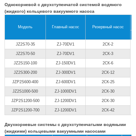
Однокорневой с двухступенчатой ​​системой водяного
(жидкого) кольцевого вакуумного насоса
Модель
Главный насос
Резервный насос
JZ2S70-35
ZJ-70DV1
2СК-2
JZ2S70-50
ZJ-70DV1
2СК-3
JZ2S150-100
ZJ-150DV1
2СК-6
JZ2S300-200
ZJ-300DV1
2СК-12
JZP2S600-400
ZJ-600DV1
2СК-25
JZ2S1000-500
ZJ-1000DV1
2СК-30
JZP2S1200-500
ZJ-1200DV1
2СК-30
JZP2S1200-700
ZJ-1200DV1
2СК-42
Двухкорневые системы с двухступенчатыми водяными
(жидкими) кольцевыми вакуумными насосами