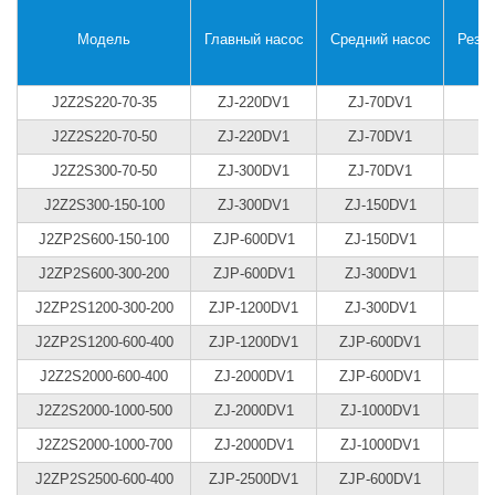
Модель
Главный насос
Средний насос
Резе
J2Z2S220-70-35
ZJ-220DV1
ZJ-70DV1
J2Z2S220-70-50
ZJ-220DV1
ZJ-70DV1
J2Z2S300-70-50
ZJ-300DV1
ZJ-70DV1
J2Z2S300-150-100
ZJ-300DV1
ZJ-150DV1
J2ZP2S600-150-100
ZJP-600DV1
ZJ-150DV1
J2ZP2S600-300-200
ZJP-600DV1
ZJ-300DV1
J2ZP2S1200-300-200
ZJP-1200DV1
ZJ-300DV1
J2ZP2S1200-600-400
ZJP-1200DV1
ZJP-600DV1
J2Z2S2000-600-400
ZJ-2000DV1
ZJP-600DV1
J2Z2S2000-1000-500
ZJ-2000DV1
ZJ-1000DV1
J2Z2S2000-1000-700
ZJ-2000DV1
ZJ-1000DV1
J2ZP2S2500-600-400
ZJP-2500DV1
ZJP-600DV1