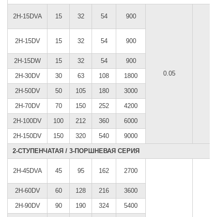
2H-15DVA
15
32
54
900
2H-15DV
15
32
54
900
2H-15DW
15
32
54
900
0.05
2Н-30DV
30
63
108
1800
2H-50DV
50
105
180
3000
2Н-70DV
70
150
252
4200
2H-100DV
100
212
360
6000
2Н-150DV
150
320
540
9000
2-СТУПЕНЧАТАЯ / 3-ПОРШНЕВАЯ СЕРИЯ
2H-45DVA
45
95
162
2700
2H-60DV
60
128
216
3600
2Н-90DV
90
190
324
5400