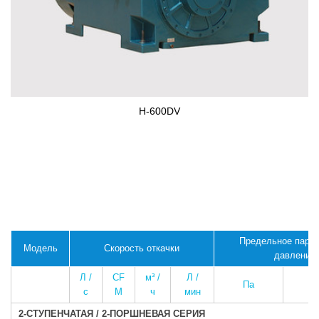
H-600DV
Предельное парц
Модель
Скорость откачки
давление
Л /
CF
м³ /
Л /
Па
с
M
ч
мин
2-СТУПЕНЧАТАЯ / 2-ПОРШНЕВАЯ СЕРИЯ