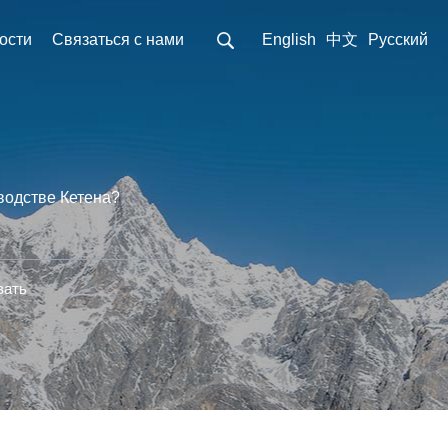
ости
Связаться с нами
English
中文
Pусский
водстве Кетена?
вать