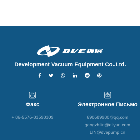
Development Vacuum Equipment Co.,Ltd.
Факс
Электронное Письмо
+ 86-5576-83598309
690689980@qq.com
gangzhilin@aliyun.com
LIN@dvepump.cn