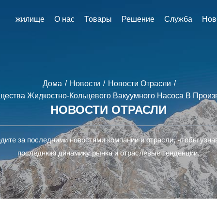
жилище
О нас
Товары
Решение
Служба
Нов
/
/
/
Дома
Новости
Новости Отрасли
ества Жидкостно-Кольцевого Вакуумного Насоса В Произ
НОВОСТИ ОТРАСЛИ
дите за последними новостями компании и отрасли, чтобы узна
последнюю динамику рынка и отраслевые тенденции.