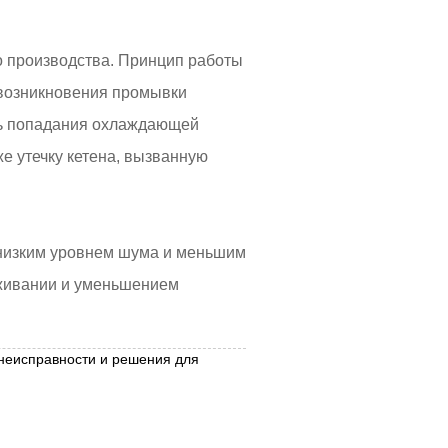
о производства. Принцип работы
о возникновения промывки
сть попадания охлаждающей
же утечку кетена, вызванную
 низким уровнем шума и меньшим
уживании и уменьшением
исправности и решения для